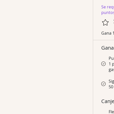
Se req
punto
Gana 
Gana
Pu
1 
ga
Si
50
Canj
Fl