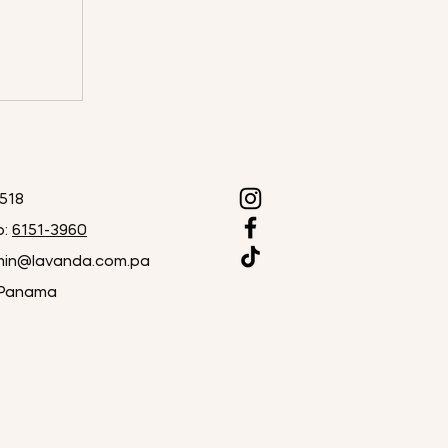
2518
p:
6151-3960
in@lavanda.com.pa
 Panama