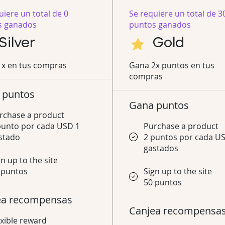
uiere un total de 0
Se requiere un total de 3
s ganados
puntos ganados
Silver
Gold
1x en tus compras
Gana 2x puntos en tus
compras
 puntos
Gana puntos
rchase a product
punto por cada USD 1
Purchase a product
stado
2 puntos por cada U
gastados
gn up to the site
 puntos
Sign up to the site
50 puntos
ea recompensas
Canjea recompensa
exible reward